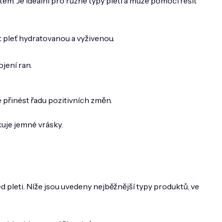
m. Je ideální pro různé typy pleti a může pomoci řešit
t pleť hydratovanou a vyživenou.
jení ran.
 přinést řadu pozitivních změn.
kuje jemné vrásky.
d pleti. Níže jsou uvedeny nejběžnější typy produktů, ve