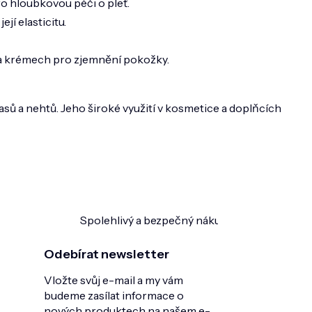
pro hloubkovou péči o pleť.
jí elasticitu.
ch a krémech pro zjemnění pokožky.
vlasů a nehtů. Jeho široké využití v kosmetice a doplňcích
Spolehlivý a bezpečný nákup
Ověřeno zákazn
Odebírat newsletter
Vložte svůj e-mail a my vám
budeme zasílat informace o
nových produktech na našem e-