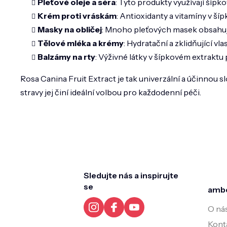
Pleťové oleje a séra
: Tyto produkty využívají šípk
Krém proti vráskám
: Antioxidanty a vitamíny v šíp
Masky na obličej
: Mnoho pleťových masek obsahuje 
Tělové mléka a krémy
: Hydratační a zklidňující 
Balzámy na rty
: Výživné látky v šípkovém extraktu
Rosa Canina Fruit Extract je tak univerzální a účinnou sl
stravy jej činí ideální volbou pro každodenní péči.
Z
á
p
a
t
Sledujte nás a inspirujte
í
se
amb
O ná
Kont