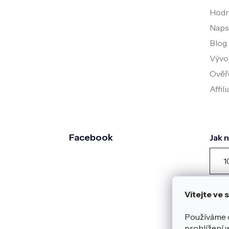
Hodn
Napsa
Blog
Vývo
Ověř
Affil
Facebook
Jak 
1
záka
dota
Vítejte ve
posl
Zobr
Používáme 
Heur
prohlížení 