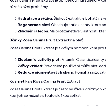
Rosa Canina Fruit Extract je oblíbenou ingrediencí v k
různé kožní problémy.
Hydratace a výživa
: Šípkový extrakt je bohatý na 
Regenerace pleti
: Obsahuje antioxidanty, které po
Zklidnění a léčba
: Má protizánětlivé vlastnosti, k
Účinky Rosa Canina Fruit Extract na pleť
Rosa Canina Fruit Extract je skvělým pomocníkem pro zle
Zlepšení elasticity pleti
: Vitamín C a antioxidanty
Zářivý vzhled
: Pravidelné používání může pleti dod
Redukce pigmentových skvrn
: Pomáhá snižovat 
Kosmetika s Rosa Canina Fruit Extract
Rosa Canina Fruit Extract je často využíván v různých ko
kterých se můžete s touto složkou setkat.