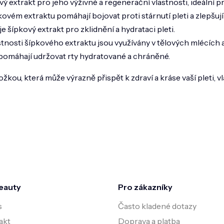
ový extrakt pro jeho výživné a regenerační vlastnosti, ideální 
kovém extraktu pomáhají bojovat proti stárnutí pleti a zlepšují je
šípkový extrakt pro zklidnění a hydrataci pleti.
vlastnosti šípkového extraktu jsou využívány v tělových mlécí
 pomáhají udržovat rty hydratované a chráněné.
ožkou, která může výrazně přispět k zdraví a kráse vaší pleti, 
eauty
Pro zákazníky
s
Často kladené dotazy
akt
Doprava a platba