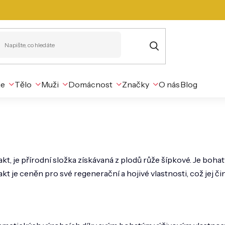
je
Tělo
Muži
Domácnost
Značky
O nás
Blog
t, je přírodní složka získávaná z plodů růže šípkové. Je bohat
akt je ceněn pro své regenerační a hojivé vlastnosti, což jej