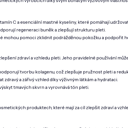
osmetických výrobcích díky svým bohatým výživovým vlastnoste
vitamín C a esenciální mastné kyseliny, které pomáhají udržova
dporují regeneraci buněk a zlepšují strukturu pleti.
teré mohou pomoci zklidnit podrážděnou pokožku a podpořit ho
pšení zdraví a vzhledu pleti. Jeho pravidelné používání může
 podporují tvorbu kolagenu, což zlepšuje pružnost pleti a redu
at zdravý a zářivý vzhled díky výživným látkám a hydrataci.
výskyt tmavých skvrn a vyrovnává tón pleti.
smetických produktech, které mají za cíl zlepšit zdraví a vzhle