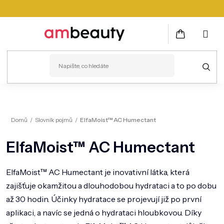
Přejít
na
obsah
NÁKUPNÍ
KOŠÍK
PLEŤ
Domů
/
Slovník pojmů
/
ElfaMoist™ AC Humectant
VLASY
ElfaMoist™ AC Humectant
ZDRAVÍ
KOSMETICKÉ PŘÍSTROJE
ElfaMoist™ AC Humectant je inovativní látka, která
zajišťuje okamžitou a dlouhodobou hydrataci a to po dobu
TĚLO
až 30 hodin. Účinky hydratace se projevují již po první
MUŽI
aplikaci, a navíc se jedná o hydrataci hloubkovou. Díky