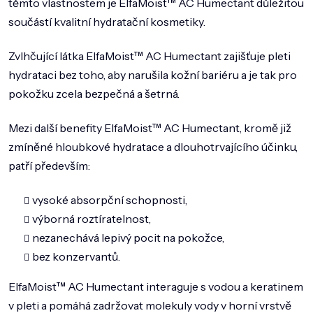
těmto vlastnostem je ElfaMoist™ AC Humectant důležitou
DOMÁCNOST
součástí kvalitní hydratační kosmetiky.
ZNAČKY
Zvlhčující látka ElfaMoist™ AC Humectant zajišťuje pleti
O NÁS
hydrataci bez toho, aby narušila kožní bariéru a je tak pro
BLOG
pokožku zcela bezpečná a šetrná.
Mezi další benefity ElfaMoist™ AC Humectant, kromě již
zmíněné hloubkové hydratace a dlouhotrvajícího účinku,
patří především:
vysoké absorpční schopnosti,
výborná roztíratelnost,
nezanechává lepivý pocit na pokožce,
bez konzervantů.
ElfaMoist™ AC Humectant interaguje s vodou a keratinem
v pleti a pomáhá zadržovat molekuly vody v horní vrstvě