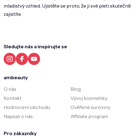
mladistvý vzhled. Ujistěte se proto, že ji své pleti skutečně
zajistíte.
Z
á
p
a
Sledujte nás a inspirujte se
t
í
ambeauty
O nás
Blog
Kontakt
Vývoj kosmetiky
Hodnocení obchodu
Ověřené suroviny
Napsali o nás
Affiliate program
Pro zákazníky