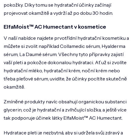
pokožky. Díky tomu se hydratační účinky začínají
projevovat okamžitě a vydrží až po dobu 30 hodin.
ElfaMoist™ AC Humectant v kosmetice
V naší nabídce najdete
prvotřídní hydratační kosmetiku
a
můžete si zvolit například Collamedic sérum, Hyalderma
sérum, La Daumé sérum. Všechny tyto přípravky zajistí
vaší pleti a pokožce dokonalou hydrataci. Ať už si zvolíte
hydratační mléko, hydratační krém, noční krém nebo
třeba pleťové sérum, uvidíte, že účinky pocítíte skutečně
okamžitě.
Zmíněné produkty navíc obsahují organickou substanci
glycerin
, což je hydratační a zvlhčující složka, a ještě více
tak podporuje účinek látky ElfaMoist™ AC Humectant.
Hydratace pleti je nezbytná, aby si udržela svůj zdravý a