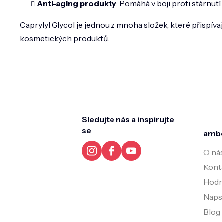
Anti-aging produkty
: Pomáhá v boji proti stárnut
Caprylyl Glycol je jednou z mnoha složek, které přispíva
kosmetických produktů.
Z
á
p
a
t
Sledujte nás a inspirujte
í
se
amb
O ná
Kont
Hodn
Napsa
Blog