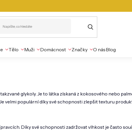
je
Tělo
Muži
Domácnost
Značky
O nás
Blog
zi takzvané glykoly. Je to látka získaná z kokosového nebo p
 velmi populární díky své schopnosti zlepšit texturu produktů 
pravcích. Díky své schopnosti zadržovat vlhkost je často sou