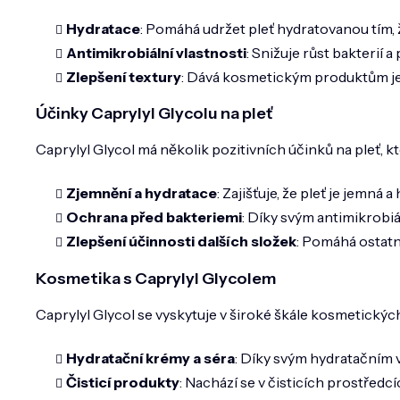
Hydratace
: Pomáhá udržet pleť hydratovanou tím, 
Antimikrobiální vlastnosti
: Snižuje růst bakterií 
Zlepšení textury
: Dává kosmetickým produktům jem
Účinky Caprylyl Glycolu na pleť
Caprylyl Glycol má několik pozitivních účinků na pleť,
Zjemnění a hydratace
: Zajišťuje, že pleť je jemn
Ochrana před bakteriemi
: Díky svým antimikrobiá
Zlepšení účinnosti dalších složek
: Pomáhá ostatní
Kosmetika s Caprylyl Glycolem
Caprylyl Glycol se vyskytuje v široké škále kosmetickýc
Hydratační krémy a séra
: Díky svým hydratačním vl
Čisticí produkty
: Nachází se v čisticích prostřed