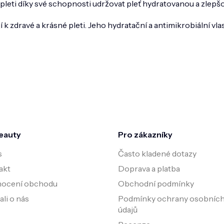
í pleti díky své schopnosti udržovat pleť hydratovanou a zlepš
jí k zdravé a krásné pleti. Jeho hydratační a antimikrobiální v
eauty
Pro zákazníky
s
Často kladené dotazy
akt
Doprava a platba
ocení obchodu
Obchodní podmínky
li o nás
Podmínky ochrany osobníc
údajů