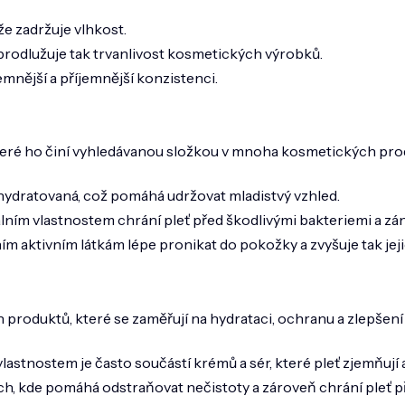
že zadržuje vlhkost.
a prodlužuje tak trvanlivost kosmetických výrobků.
nější a příjemnější konzistenci.
 které ho činí vyhledávanou složkou v mnoha kosmetických pr
á a hydratovaná, což pomáhá udržovat mladistvý vzhled.
lním vlastnostem chrání pleť před škodlivými bakteriemi a zán
m aktivním látkám lépe pronikat do pokožky a zvyšuje tak jejic
h produktů, které se zaměřují na hydrataci, ochranu a zlepšení
astnostem je často součástí krémů a sér, které pleť zjemňují a 
cích, kde pomáhá odstraňovat nečistoty a zároveň chrání pleť p