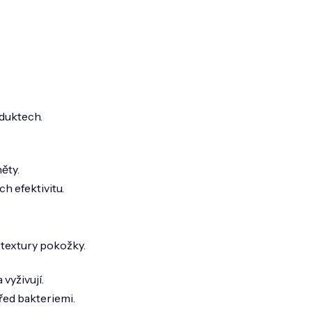
oduktech.
ěty.
h efektivitu.
 textury pokožky.
vyživují.
řed bakteriemi.