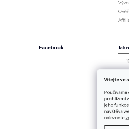
Vývo
Ověř
Affil
Facebook
Jak 
1
záka
dota
Vítejte ve
posl
Zobr
Používáme 
Heur
prohlížení 
Nebo
jeho funkce,
zde 
návštěva we
naleznete
z