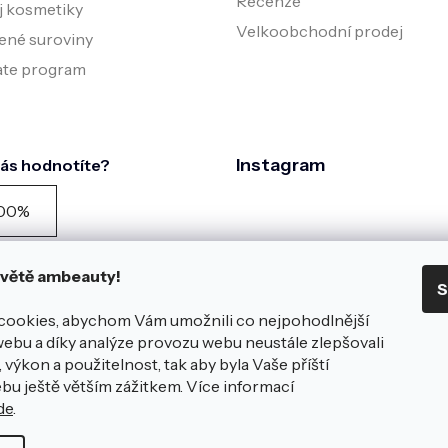
Recenze
j kosmetiky
Velkoobchodní prodej
ené suroviny
iate program
Instagram
nás hodnotíte?
00%
zníků doporučuje podle
zníku spokojenosti za
 světě ambeauty!
S
edních 90 dní
azit všech
981
hodnocení na
cookies, abychom Vám umožnili co nejpohodlnější
éce
webu a díky analýze provozu webu neustále zlepšovali
Sledovat na Instagra
 nám zanechte hodnocení
 výkon a použitelnost, tak aby byla Vaše příští
na e-shopu
bu ještě větším zážitkem. Více informací
de
.