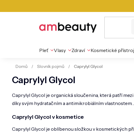
Přejít
na
obsah
Pleť
Vlasy
Zdraví
Kosmetické přístro
Domů
/
Slovník pojmů
/
Caprylyl Glycol
Caprylyl Glycol
Caprylyl Glycol je organická sloučenina, která patří me
díky svým hydratačním a antimikrobiálním vlastnostem. Je
Caprylyl Glycol v kosmetice
Caprylyl Glycol je oblíbenou složkou v kosmetických pří