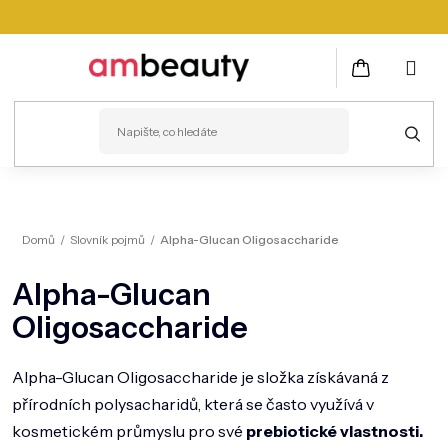
Přejít
na
obsah
NÁKUPNÍ
KOŠÍK
PLEŤ
Domů
/
Slovník pojmů
/
Alpha-Glucan Oligosaccharide
VLASY
Alpha-Glucan
ZDRAVÍ
Oligosaccharide
KOSMETICKÉ PŘÍSTROJE
TĚLO
Alpha-Glucan Oligosaccharide je složka získávaná z
přírodních polysacharidů, která se často využívá v
MUŽI
kosmetickém průmyslu pro své
prebiotické vlastnosti.