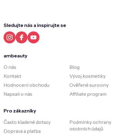
Z
á
p
a
Sledujte nás a inspirujte se
t
í
ambeauty
O nás
Blog
Kontakt
Vývoj kosmetiky
Hodnocení obchodu
Ověřené suroviny
Napsali o nás
Affiliate program
Pro zákazníky
Často kladené dotazy
Podmínky ochrany
osobních údajů
Doprava a platba