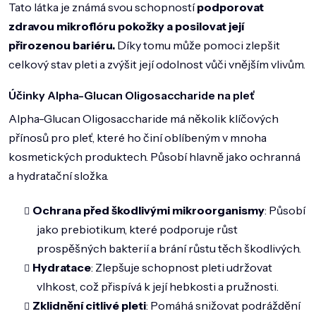
DOMÁCNOST
Tato látka je známá svou schopností
podporovat
zdravou mikroflóru pokožky a posilovat její
ZNAČKY
přirozenou bariéru.
Díky tomu může pomoci zlepšit
celkový stav pleti a zvýšit její odolnost vůči vnějším vlivům.
O NÁS
BLOG
Účinky Alpha-Glucan Oligosaccharide na pleť
Alpha-Glucan Oligosaccharide má několik klíčových
přínosů pro pleť, které ho činí oblíbeným v mnoha
kosmetických produktech
. Působí hlavně jako ochranná
a hydratační složka.
Ochrana před škodlivými mikroorganismy
: Působí
jako prebiotikum, které podporuje růst
prospěšných bakterií a brání růstu těch škodlivých.
Hydratace
: Zlepšuje schopnost pleti udržovat
vlhkost, což přispívá k její hebkosti a pružnosti.
Zklidnění citlivé pleti
: Pomáhá snižovat podráždění