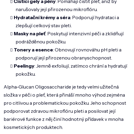
Čisticí gely a pěny
: Pomáhají čistit pleť, aniž by
narušovaly její přirozenou mikroflóru.
Hydratační krémy a séra
: Podporují hydrataci a
zlepšují celkový stav pleti.
Masky na pleť
: Poskytují intenzivní péči a zklidňují
podrážděnou pokožku.
Tonery a esence
: Obnovují rovnováhu pH pleti a
podporují její přirozenou obranyschopnost.
Peelingy
: Jemně exfoliují, zatímco chrání a hydratují
pokožku.
Alpha-Glucan Oligosaccharide je tedy velmi užitečná
složka v péči o pleť, která přináší mnoho výhod zejména
pro citlivou a problematickou pokožku. Jeho schopnost
podporovat zdravou mikroflóru pleti a posilovat její
bariérové funkce z něj činí hodnotný přídavek v mnoha
kosmetických produktech.