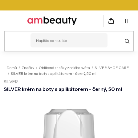
Přejít
na
obsah
NÁKUPNÍ
KOŠÍK
PLEŤ
Domů
/
Značky
/
Oblíbené značky z celého světa
/
SILVER SHOE CARE
/
SILVER krém na boty s aplikátorem - černý, 50 ml
VLASY
SILVER
ZDRAVÍ
SILVER krém na boty s aplikátorem - černý, 50 ml
KOSMETICKÉ PŘÍSTROJE
TĚLO
MUŽI