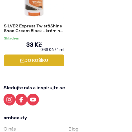
SILVER Express Twist&Shine
Shoe Cream Black - krém na
boty černý, 50 ml
Skladem
33 Kč
Měrná
0,66 Kč / 1 ml
cena:
DO KOŠÍKU
Z
á
p
a
Sledujte nás a inspirujte se
t
í
ambeauty
O nás
Blog