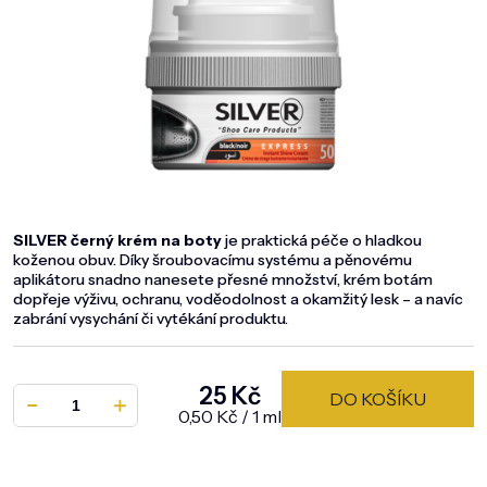
DOMÁCNOST
ZNAČKY
O NÁS
BLOG
SILVER černý krém na boty
je praktická péče o hladkou
koženou obuv. Díky šroubovacímu systému a pěnovému
aplikátoru snadno nanesete přesné množství, krém botám
dopřeje výživu, ochranu, voděodolnost a okamžitý lesk – a navíc
zabrání vysychání či vytékání produktu.
25 Kč
DO KOŠÍKU
Měrná cena:
0,50 Kč / 1 ml