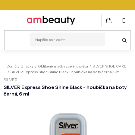
Přejít
na
obsah
NÁKUPNÍ
KOŠÍK
PLEŤ
Domů
/
Značky
/
Oblíbené značky z celého světa
/
SILVER SHOE CARE
/
SILVER Express Shoe Shine Black - houbička na boty černá, 6 ml
VLASY
SILVER
ZDRAVÍ
SILVER Express Shoe Shine Black - houbička na boty
černá, 6 ml
KOSMETICKÉ PŘÍSTROJE
TĚLO
MUŽI