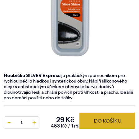
DOMÁCNOST
ZNAČKY
O NÁS
BLOG
Houbička SILVER Express
je praktickým pomocníkem pro
rychlou péči o hladkou i syntetickou obuv. Náplň silikonového
oleje s antistatickým účinkem obnovuje barvu, dodává
dlouhotrvající lesk a chrání povrch proti vlhkosti a prachu. Ideální
pro domácí použití nebo do tašky
29 Kč
DO KOŠÍKU
Měrná cena:
4,83 Kč / 1 ml