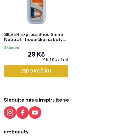
SILVER Express Shoe Shine
Neutral - houbička na boty
bezbarvá, 6 ml
Skladem
29 Kč
Měrná
4,83 Kč / 1 ml
cena:
DO KOŠÍKU
Z
á
p
a
Sledujte nás a inspirujte se
t
í
ambeauty