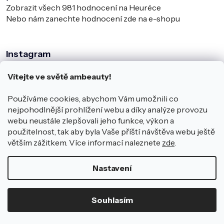
Zobrazit všech
981
hodnocení na Heuréce
Nebo nám zanechte hodnocení zde na e-shopu
Instagram
Vítejte ve světě ambeauty!
Používáme cookies, abychom Vám umožnili co
nejpohodlnější prohlížení webu a díky analýze provozu
webu neustále zlepšovali jeho funkce, výkon a
použitelnost, tak aby byla Vaše příští návštěva webu ještě
větším zážitkem. Více informací naleznete
zde
.
Sledovat na Instagramu
Nastavení
Copyright 2026
ambeauty.cz
.
Souhlasím
Všechna práva vyhrazena.
Vytvořil Shoptet