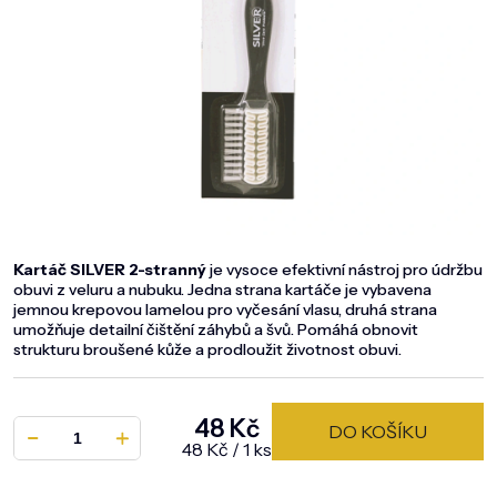
DOMÁCNOST
ZNAČKY
O NÁS
BLOG
Kartáč SILVER 2-stranný
je vysoce efektivní nástroj pro údržbu
obuvi z veluru a nubuku. Jedna strana kartáče je vybavena
jemnou krepovou lamelou pro vyčesání vlasu, druhá strana
umožňuje detailní čištění záhybů a švů. Pomáhá obnovit
strukturu broušené kůže a prodloužit životnost obuvi.
48 Kč
DO KOŠÍKU
Měrná cena:
48 Kč / 1 ks