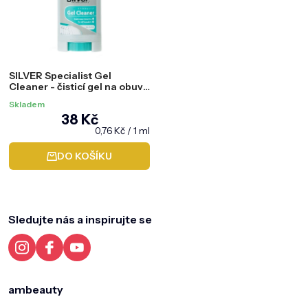
SILVER Specialist Gel
Cleaner - čisticí gel na obuv,
50 ml
Skladem
38 Kč
Měrná
0,76 Kč / 1 ml
cena:
DO KOŠÍKU
Z
á
p
a
Sledujte nás a inspirujte se
t
í
ambeauty