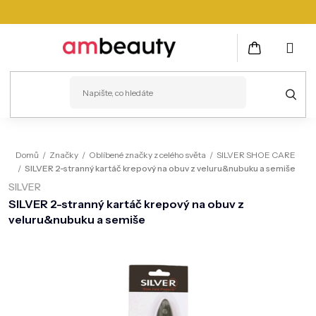
Přejít
na
obsah
NÁKUPNÍ
KOŠÍK
PLEŤ
Domů
/
Značky
/
Oblíbené značky z celého světa
/
SILVER SHOE CARE
/
SILVER 2-stranný kartáč krepový na obuv z veluru&nubuku a semiše
VLASY
SILVER
ZDRAVÍ
SILVER 2-stranný kartáč krepový na obuv z
veluru&nubuku a semiše
KOSMETICKÉ PŘÍSTROJE
TĚLO
MUŽI