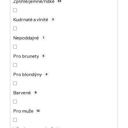
Zplihlé/jemné/řídké
23
Kudrnaté a vlnité
2
Nepoddajné
1
Pro brunety
5
Pro blondýny
4
Barvené
8
Pro muže
12