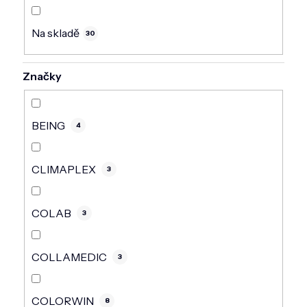
DOMÁCNOST
Na skladě
ZNAČKY
30
O NÁS
Značky
BLOG
BEING
4
CLIMAPLEX
3
COLAB
3
COLLAMEDIC
3
COLORWIN
8