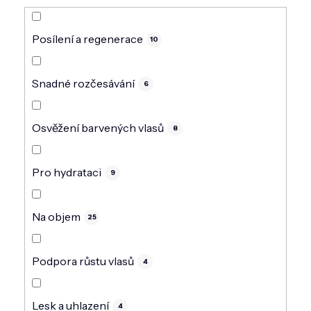
Posílení a regenerace
10
Snadné rozčesávání
6
Osvěžení barvených vlasů
8
Pro hydrataci
9
Na objem
25
Podpora růstu vlasů
4
Lesk a uhlazení
4