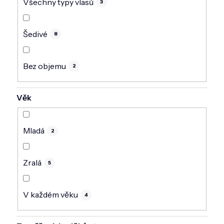
Všechny typy vlasů
3
Šedivé
8
Bez objemu
2
Věk
Mladá
2
Zralá
5
V každém věku
4