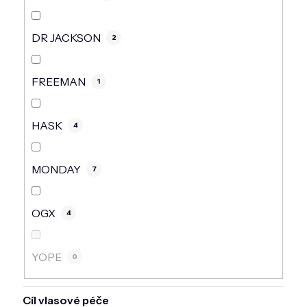
DR JACKSON
2
FREEMAN
1
HASK
4
MONDAY
7
OGX
4
YOPE
0
Cíl vlasové péče