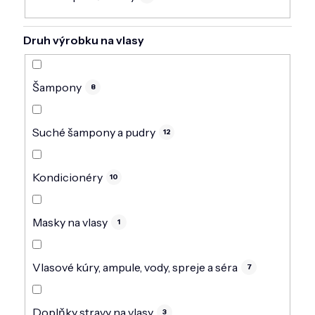
Druh výrobku na vlasy
Šampony
8
Suché šampony a pudry
12
Kondicionéry
10
Masky na vlasy
1
Vlasové kúry, ampule, vody, spreje a séra
7
Doplňky stravy na vlasy
3