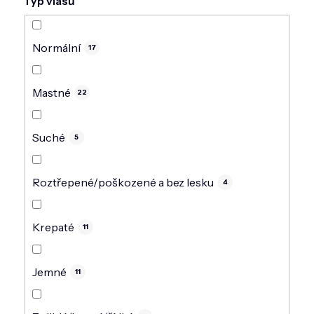
Typ vlasů
Normální
17
Mastné
22
Suché
5
Roztřepené/poškozené a bez lesku
4
Krepaté
11
Jemné
11