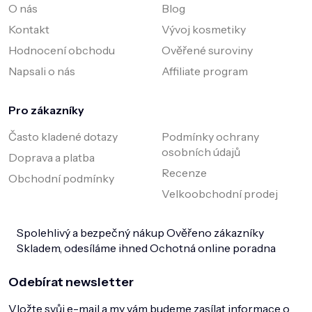
O nás
Blog
i
s
Kontakt
Vývoj kosmetiky
u
Hodnocení obchodu
Ověřené suroviny
Napsali o nás
Affiliate program
Pro zákazníky
Často kladené dotazy
Podmínky ochrany
osobních údajů
Doprava a platba
Recenze
Obchodní podmínky
Velkoobchodní prodej
Spolehlivý a bezpečný nákup
Ověřeno zákazníky
Skladem, odesíláme ihned
Ochotná online poradna
Odebírat newsletter
Vložte svůj e-mail a my vám budeme zasílat informace o