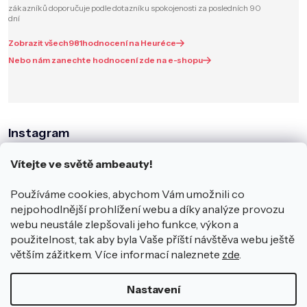
zákazníků doporučuje podle dotazníku spokojenosti za posledních 90
dní
Zobrazit všech
981
hodnocení na Heuréce
Nebo nám zanechte hodnocení zde na e-shopu
Instagram
Vítejte ve světě ambeauty!
Používáme cookies, abychom Vám umožnili co
nejpohodlnější prohlížení webu a díky analýze provozu
webu neustále zlepšovali jeho funkce, výkon a
použitelnost, tak aby byla Vaše příští návštěva webu ještě
větším zážitkem. Více informací naleznete
zde
.
Sledovat na Instagramu
Nastavení