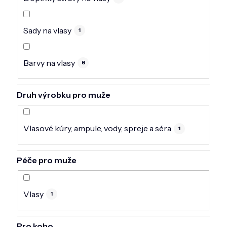
Sady na vlasy
1
Barvy na vlasy
8
Druh výrobku pro muže
Vlasové kúry, ampule, vody, spreje a séra
1
Péče pro muže
Vlasy
1
Pro koho