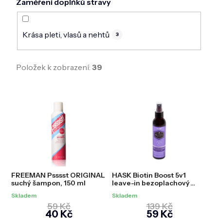
Zaměření doplňků stravy
Krása pleti, vlasů a nehtů
3
Položek k zobrazení:
39
V
ý
p
i
s
p
r
o
d
FREEMAN Psssst ORIGINAL
HASK Biotin Boost 5v1
u
suchý šampon, 150 ml
leave-in bezoplachový
k
posilující sprey na vlasy, 175
t
Skladem
Skladem
ml
ů
59 Kč
139 Kč
40 Kč
59 Kč