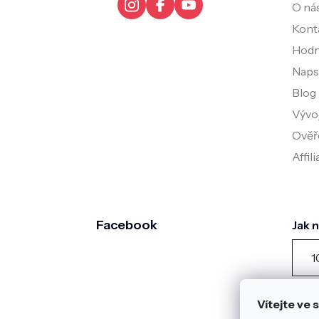
O ná
Kont
Hodn
Napsa
Blog
Vývo
Ověř
Affil
Facebook
Jak 
1
záka
dota
Vítejte ve
posl