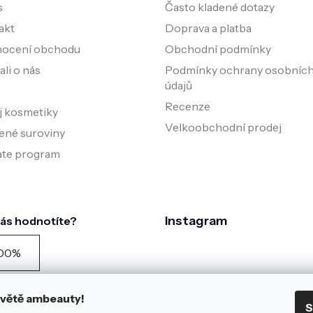
s
Často kladené dotazy
akt
Doprava a platba
ocení obchodu
Obchodní podmínky
li o nás
Podmínky ochrany osobníc
údajů
Recenze
j kosmetiky
Velkoobchodní prodej
ené suroviny
iate program
Instagram
nás hodnotíte?
00%
zníků doporučuje podle
zníku spokojenosti za
 světě ambeauty!
S
edních 90 dní