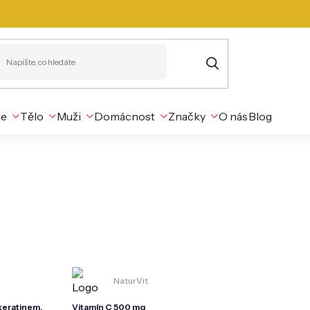
je
Tělo
Muži
Domácnost
Značky
O nás
Blog
NaturVit
eratinem,
Vitamín C 500 mg