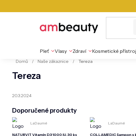
Přejít
na
obsah
Pleť
Vlasy
Zdraví
Kosmetické přístro
Domů
/
Naše zákaznice
/
Tereza
Tereza
20.3.2024
Doporučené produkty
LaDaumé
LaDaumé
NATURVIT Vitamín D3 1000 IU, 30 ks
COLLAMEDIC šampon s k