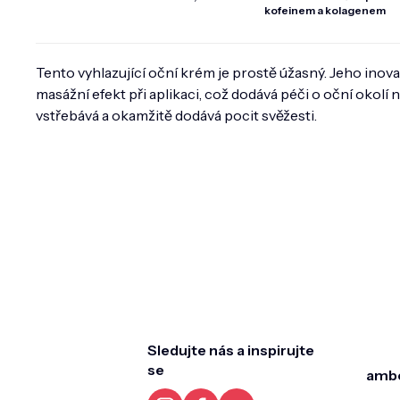
kofeinem a kolagenem
Tento vyhlazující oční krém je prostě úžasný. Jeho inova
masážní efekt při aplikaci, což dodává péči o oční okolí 
vstřebává a okamžitě dodává pocit svěžesti.
Z
á
p
a
t
Sledujte nás a inspirujte
í
se
amb