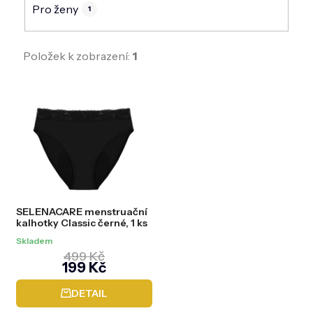
Pro ženy
1
Položek k zobrazení:
1
V
ý
p
i
s
p
r
o
d
SELENACARE menstruační
u
kalhotky Classic černé, 1 ks
k
t
Skladem
ů
499 Kč
199 Kč
DETAIL