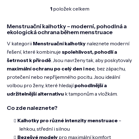
1
položek celkem
O
v
l
Menstruační kalhotky – moderní, pohodlná a
á
ekologická ochrana během menstruace
d
a
V kategorii
Menstruační kalhotky
naleznete moderní
c
řešení, které kombinuje
spolehlivost, pohodlí a
í
p
šetrnost k přírodě
. Jsou navrženy tak, aby poskytovaly
r
maximální ochranu po celý den i noc
, bez zápachu,
v
k
protečení nebo nepříjemného pocitu. Jsou ideální
y
volbou pro ženy, které hledají
pohodlnější a
v
ý
udržitelnější alternativu
k tamponům a vložkám.
p
i
Co zde naleznete?
s
u
Kalhotky pro různé intenzity menstruace
–
lehkou, střední i silnou
Bezešvé modely
pro maximální komfort