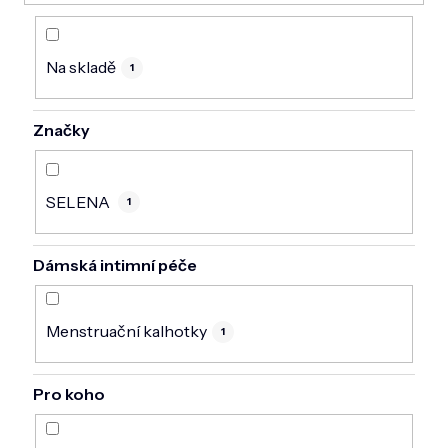
DOMÁCNOST
ZNAČKY
Na skladě
1
O NÁS
Značky
BLOG
SELENA
1
Dámská intimní péče
Menstruační kalhotky
1
Pro koho