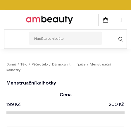
Přejít
na
obsah
NÁKUPNÍ
KOŠÍK
PLEŤ
Domů
/
Tělo
/
Péče o tělo
/
Dámská intimní péče
/
Menstruační
kalhotky
VLASY
Menstruační kalhotky
ZDRAVÍ
Cena
KOSMETICKÉ PŘÍSTROJE
199
Kč
200
Kč
TĚLO
MUŽI