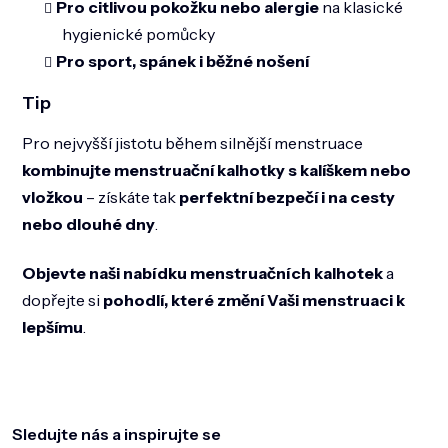
Pro citlivou pokožku nebo alergie
na klasické
hygienické pomůcky
Pro sport, spánek i běžné nošení
Tip
Pro nejvyšší jistotu během silnější menstruace
kombinujte menstruační kalhotky s kalíškem nebo
vložkou
– získáte tak
perfektní bezpečí i na cesty
nebo dlouhé dny
.
Objevte naši nabídku menstruačních kalhotek
a
dopřejte si
pohodlí, které změní Vaši menstruaci k
lepšímu
.
Z
á
p
a
Sledujte nás a inspirujte se
t