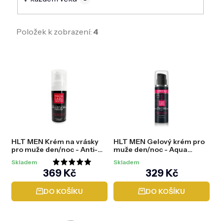
Položek k zobrazení:
4
V
ý
p
i
s
p
r
o
d
HLT MEN Krém na vrásky
HLT MEN Gelový krém pro
u
pro muže den/noc - Anti-
muže den/noc - Aqua
k
age Advanced wrinkle
Booster Revitalizing
t
Skladem
Skladem
reducer, 50 ml
Hydrogel 3in1, 50 ml
Průměrné
ů
369 Kč
329 Kč
hodnocení
DO KOŠÍKU
DO KOŠÍKU
produktu
je
5,0