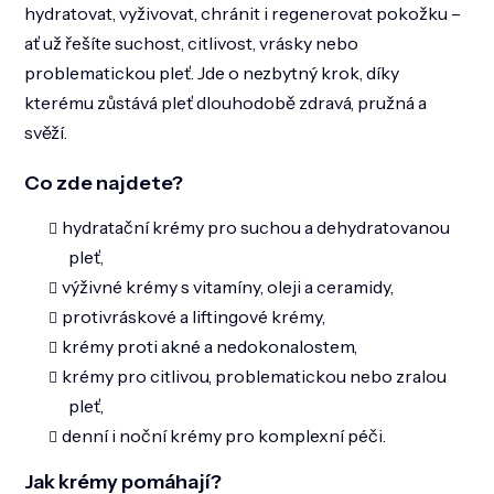
p
hydratovat, vyživovat, chránit i regenerovat pokožku –
r
ať už řešíte suchost, citlivost, vrásky nebo
v
k
problematickou pleť. Jde o nezbytný krok, díky
y
kterému zůstává pleť dlouhodobě zdravá, pružná a
v
ý
svěží.
p
i
Co zde najdete?
s
u
hydratační krémy pro suchou a dehydratovanou
pleť,
výživné krémy s vitamíny, oleji a ceramidy,
protivráskové a liftingové krémy,
krémy proti akné a nedokonalostem,
krémy pro citlivou, problematickou nebo zralou
pleť,
denní i noční krémy pro komplexní péči.
Jak krémy pomáhají?