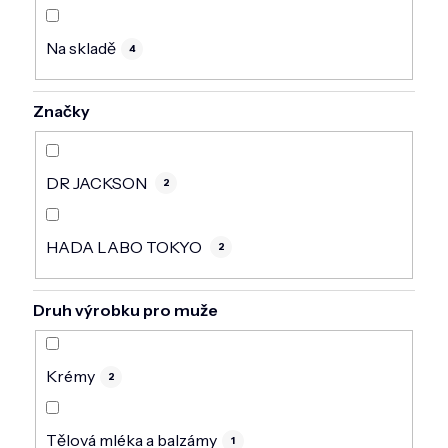
DOMÁCNOST
Na skladě
ZNAČKY
4
O NÁS
Značky
BLOG
DR JACKSON
2
HADA LABO TOKYO
2
Druh výrobku pro muže
Krémy
2
Tělová mléka a balzámy
1