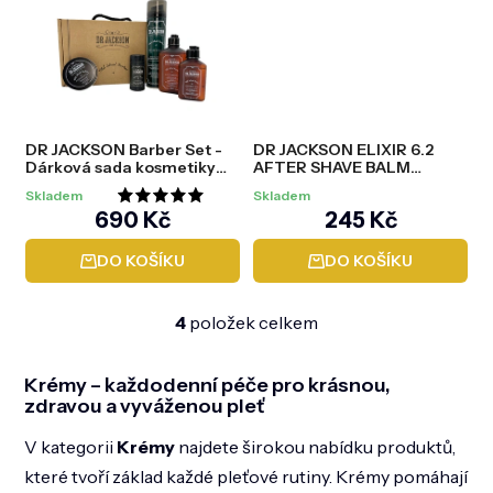
z
5
hvězdiček.
DR JACKSON Barber Set -
DR JACKSON ELIXIR 6.2
Dárková sada kosmetiky
AFTER SHAVE BALM
pro muže
Balzám po holení, 100 ml
Skladem
Skladem
Průměrné
690 Kč
245 Kč
hodnocení
DO KOŠÍKU
DO KOŠÍKU
produktu
je
4
položek celkem
5,0
O
v
z
l
Krémy – každodenní péče pro krásnou,
5
á
zdravou a vyváženou pleť
d
hvězdiček.
a
V kategorii
Krémy
najdete širokou nabídku produktů,
c
které tvoří základ každé pleťové rutiny. Krémy pomáhají
í