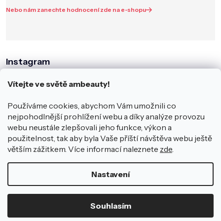
Nebo nám zanechte hodnocení zde na e-shopu
Instagram
Vítejte ve světě ambeauty!
Používáme cookies, abychom Vám umožnili co
nejpohodlnější prohlížení webu a díky analýze provozu
webu neustále zlepšovali jeho funkce, výkon a
použitelnost, tak aby byla Vaše příští návštěva webu ještě
větším zážitkem. Více informací naleznete
zde
.
Sledovat na Instagramu
Nastavení
Copyright 2026
ambeauty.cz
.
Souhlasím
Všechna práva vyhrazena.
Vytvořil Shoptet