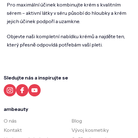
Pro maximální účinek kombinujte krém s kvalitním
sérem – aktivní látky v séru působí do hloubky a krém
jejich účinek podpoří a uzamkne.
Objevte naši kompletní nabídku krémů a najděte ten,
který přesně odpovídá potřebám vaší pleti.
Z
á
p
a
Sledujte nás a inspirujte se
t
í
ambeauty
O nás
Blog
Kontakt
Vývoj kosmetiky