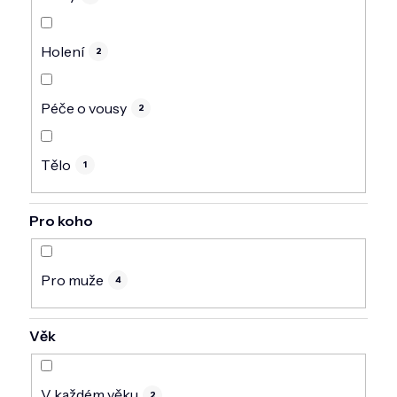
Holení
2
Péče o vousy
2
Tělo
1
Pro koho
Pro muže
4
Věk
V každém věku
2