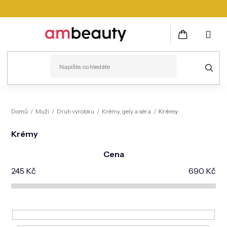
Přejít
na
obsah
NÁKUPNÍ
KOŠÍK
PLEŤ
Domů
/
Muži
/
Druh výrobku
/
Krémy, gely a séra
/
Krémy
VLASY
Krémy
ZDRAVÍ
Cena
KOSMETICKÉ PŘÍSTROJE
245
Kč
690
Kč
TĚLO
MUŽI