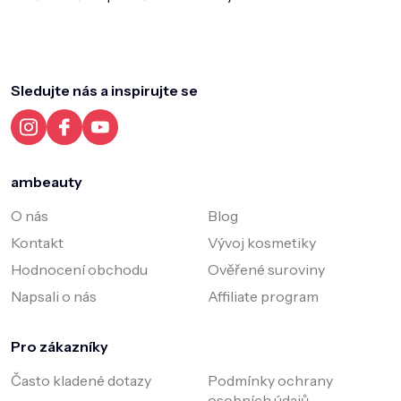
Z
á
p
a
Sledujte nás a inspirujte se
t
í
ambeauty
O nás
Blog
Kontakt
Vývoj kosmetiky
Hodnocení obchodu
Ověřené suroviny
Napsali o nás
Affiliate program
Pro zákazníky
Často kladené dotazy
Podmínky ochrany
osobních údajů