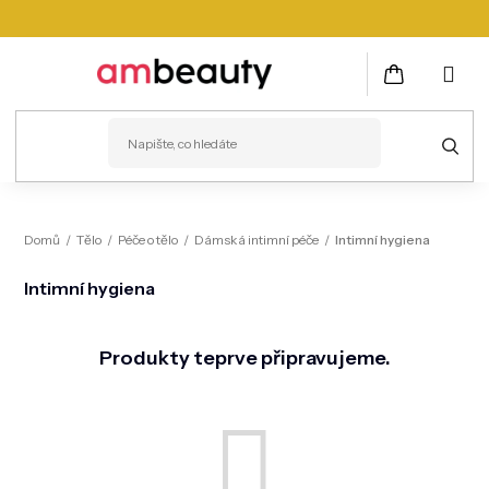
Přejít
na
obsah
NÁKUPNÍ
KOŠÍK
PLEŤ
Domů
/
Tělo
/
Péče o tělo
/
Dámská intimní péče
/
Intimní hygiena
VLASY
Intimní hygiena
ZDRAVÍ
Produkty teprve připravujeme.
KOSMETICKÉ PŘÍSTROJE
TĚLO
MUŽI