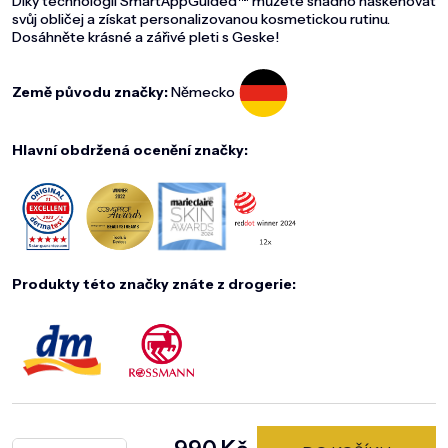
Díky technologii SmartAppGuided™ můžete snadno naskenovat
svůj obličej a získat personalizovanou kosmetickou rutinu.
Dosáhněte krásné a zářivé pleti s Geske!
Země původu značky:
Německo
Hlavní obdržená ocenění značky:
Produkty této značky znáte z drogerie: