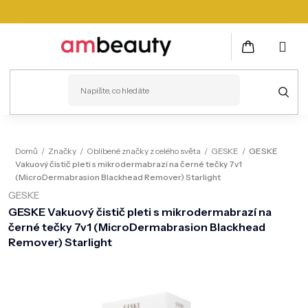
Přejít
na
obsah
NÁKUPNÍ
KOŠÍK
PLEŤ
Domů
/
Značky
/
Oblíbené značky z celého světa
/
GESKE
/
GESKE
Vakuový čistič pleti s mikrodermabrazí na černé tečky 7v1
VLASY
(MicroDermabrasion Blackhead Remover) Starlight
GESKE
ZDRAVÍ
GESKE Vakuový čistič pleti s mikrodermabrazí na
KOSMETICKÉ PŘÍSTROJE
černé tečky 7v1 (MicroDermabrasion Blackhead
Remover) Starlight
TĚLO
MUŽI