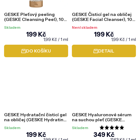
GESKE Pleťový peeling
GESKE Čisticí gel na obličej
(GESKE Cleansing Peel), 100
(GESKE Facial Cleanser), 100
ml
ml
Skladem
Není skladem
199 Kč
199 Kč
Měrná
Měrná
1,99 Kč / 1 ml
1,99 Kč / 1 ml
cena:
cena:
DO KOŠÍKU
DETAIL
GESKE Hydratační čisticí gel
GESKE Hyaluronové sérum
na obličej (GESKE Hydrating
na suchou pleť (GESKE
Cleanser), 100 ml
Hyaluronic Acid Serum), 30
Skladem
Skladem
ml
Průměrné
199 Kč
349 Kč
hodnocení
Měrná
Měrná
1,99 Kč / 1 ml
11,63 Kč / 1 ml