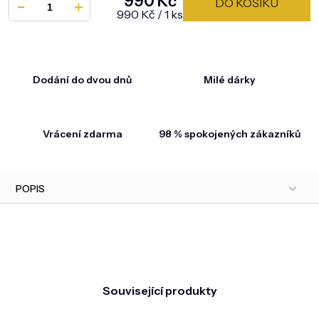
990 Kč
DO KOŠÍKU
Měrná cena:
990 Kč / 1 ks
Dodání do dvou dnů
Milé dárky
Vrácení zdarma
98 % spokojených zákazníků
POPIS
Související produkty