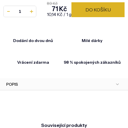
89 Kč
71 Kč
DO KOŠÍKU
Měrná cena:
10,14 Kč / 1 g
Dodání do dvou dnů
Milé dárky
Vrácení zdarma
98 % spokojených zákazníků
POPIS
Související produkty