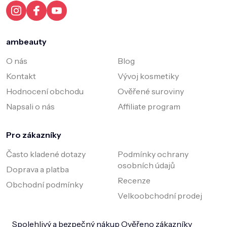
í
ambeauty
O nás
Blog
Kontakt
Vývoj kosmetiky
Hodnocení obchodu
Ověřené suroviny
Napsali o nás
Affiliate program
Pro zákazníky
Často kladené dotazy
Podmínky ochrany
osobních údajů
Doprava a platba
Recenze
Obchodní podmínky
Velkoobchodní prodej
Spolehlivý a bezpečný nákup
Ověřeno zákazníky