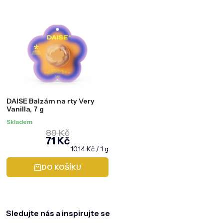
DAISE Balzám na rty Very
Vanilla, 7 g
Skladem
89 Kč
71 Kč
Měrná
10,14 Kč / 1 g
cena:
DO KOŠÍKU
Z
á
p
a
Sledujte nás a inspirujte se
t