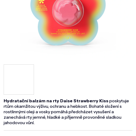
DOMÁCNOST
ZNAČKY
O NÁS
BLOG
Hydratační balzám na rty Daise Strawberry Kiss
poskytuje
rtům okamžitou výživu, ochranu a hebkost. Bohaté složení s
rostlinnými oleji a vosky pomáhá předcházet vysušení a
zanechává rty jemné, hladké a příjemně provoněné sladkou
jahodovou vůní.