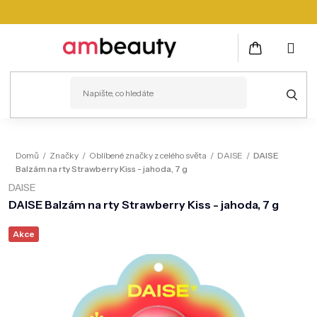
Přejít
na
obsah
NÁKUPNÍ
KOŠÍK
PLEŤ
Domů
/
Značky
/
Oblíbené značky z celého světa
/
DAISE
/
DAISE
Balzám na rty Strawberry Kiss - jahoda, 7 g
VLASY
DAISE
ZDRAVÍ
DAISE Balzám na rty Strawberry Kiss - jahoda, 7 g
KOSMETICKÉ PŘÍSTROJE
Akce
TĚLO
MUŽI