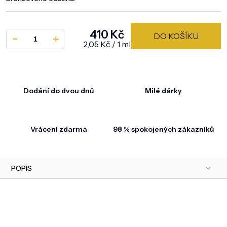
410 Kč
DO KOŠÍKU
Měrná cena:
2,05 Kč / 1 ml
Dodání do dvou dnů
Milé dárky
Vrácení zdarma
98 % spokojených zákazníků
POPIS