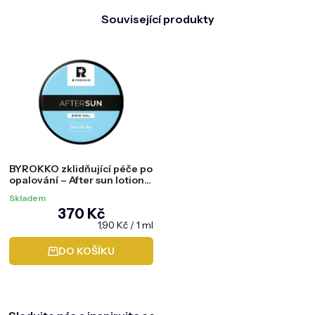
Související produkty
BYROKKO zklidňující péče po
opalování – After sun lotion,
195 ml
Skladem
370 Kč
Měrná
1,90 Kč / 1 ml
cena:
DO KOŠÍKU
Z
á
p
a