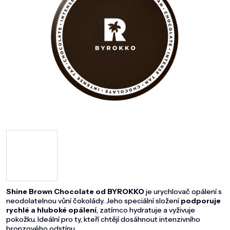
DOMÁCNOST
ZNAČKY
O NÁS
BLOG
Shine Brown Chocolate od BYROKKO
je urychlovač opálení s
neodolatelnou vůní čokolády. Jeho speciální složení
podporuje
rychlé a hluboké opálení
, zatímco hydratuje a vyživuje
pokožku. Ideální pro ty, kteří chtějí dosáhnout intenzivního
bronzového odstínu.