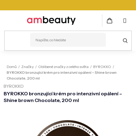
Přejít
na
obsah
NÁKUPNÍ
KOŠÍK
PLEŤ
Domů
/
Značky
/
Oblíbené značky z celého světa
/
BYROKKO
/
BYROKKO bronzující krém pro intenzivní opálení – Shine brown
VLASY
Chocolate, 200 ml
BYROKKO
ZDRAVÍ
BYROKKO bronzující krém pro intenzivní opálení –
KOSMETICKÉ PŘÍSTROJE
Shine brown Chocolate, 200 ml
TĚLO
MUŽI