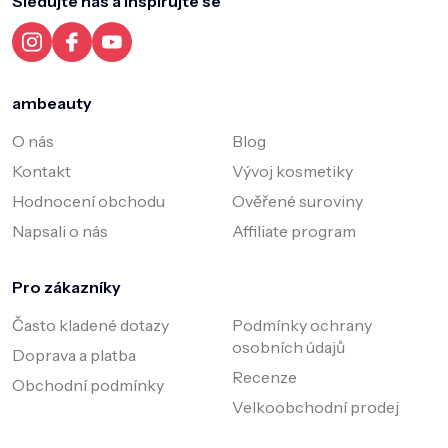
Sledujte nás a inspirujte se
t
í
ambeauty
O nás
Blog
Kontakt
Vývoj kosmetiky
Hodnocení obchodu
Ověřené suroviny
Napsali o nás
Affiliate program
Pro zákazníky
Často kladené dotazy
Podmínky ochrany
osobních údajů
Doprava a platba
Recenze
Obchodní podmínky
Velkoobchodní prodej