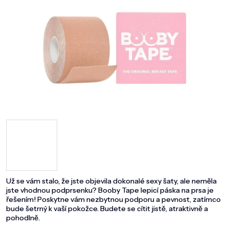
DOMÁCNOST
ZNAČKY
O NÁS
BLOG
Už se vám stalo, že jste objevila dokonalé sexy šaty, ale neměla
jste vhodnou podprsenku? Booby Tape lepicí páska na prsa je
řešením! Poskytne vám nezbytnou podporu a pevnost, zatímco
bude šetrný k vaší pokožce. Budete se cítit jistě, atraktivně a
pohodlně.