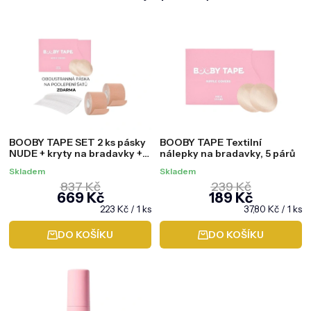
BOOBY TAPE SET 2 ks pásky
BOOBY TAPE Textilní
NUDE + kryty na bradavky +
nálepky na bradavky, 5 párů
ZDARMA oboustranná páska
Skladem
Skladem
837 Kč
239 Kč
669 Kč
189 Kč
Měrná
Měrná
223 Kč / 1 ks
37,80 Kč / 1 ks
cena:
cena:
DO KOŠÍKU
DO KOŠÍKU