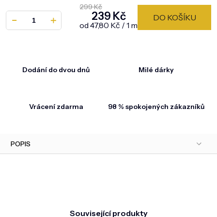
299 Kč
239 Kč
DO KOŠÍKU
Měrná cena:
od 47,80 Kč / 1 m
Dodání do dvou dnů
Milé dárky
Vrácení zdarma
98 % spokojených zákazníků
POPIS
Související produkty