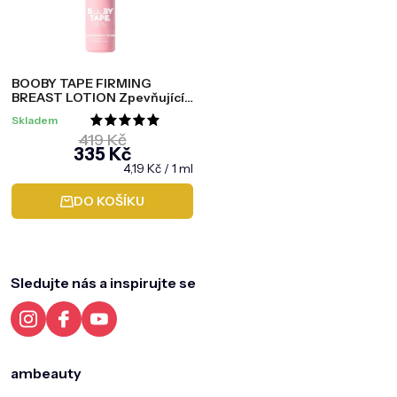
BOOBY TAPE FIRMING
BREAST LOTION Zpevňující
krém na prsa, 80 ml
Skladem
Průměrné
419 Kč
335 Kč
hodnocení
Měrná
4,19 Kč / 1 ml
produktu
cena:
je
DO KOŠÍKU
5,0
Z
á
z
p
5
a
Sledujte nás a inspirujte se
t
hvězdiček.
í
ambeauty