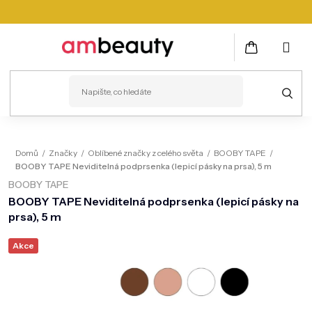
Přejít
na
obsah
NÁKUPNÍ
KOŠÍK
PLEŤ
Domů
/
Značky
/
Oblíbené značky z celého světa
/
BOOBY TAPE
/
BOOBY TAPE Neviditelná podprsenka (lepicí pásky na prsa), 5 m
VLASY
BOOBY TAPE
ZDRAVÍ
BOOBY TAPE Neviditelná podprsenka (lepicí pásky na
prsa), 5 m
KOSMETICKÉ PŘÍSTROJE
Akce
TĚLO
MUŽI