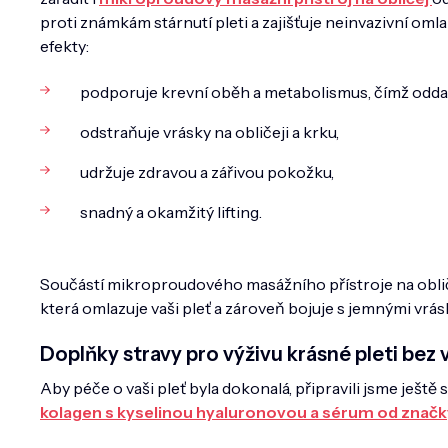
proti známkám stárnutí pleti a zajišťuje neinvazivní omlazu
efekty:
podporuje krevní oběh a metabolismus, čímž oddalu
odstraňuje vrásky na obličeji a krku,
udržuje zdravou a zářivou pokožku,
snadný a okamžitý lifting.
Součástí mikroproudového masážního přístroje na oblič
která omlazuje vaši pleť a zároveň bojuje s jemnými vrás
Doplňky stravy pro výživu krásné pleti bez 
Aby péče o vaši pleť byla dokonalá, připravili jsme ještě
kolagen s kyselinou hyaluronovou a sérum od znač