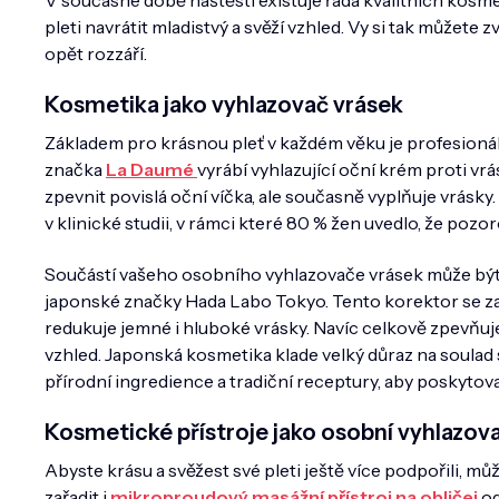
V současné době naštěstí existuje řada kvalitních kosme
pleti navrátit mladistvý a svěží vzhled. Vy si tak můžete z
opět rozzáří.
Kosmetika jako vyhlazovač vrásek
Základem pro krásnou pleť v každém věku je profesioná
značka
La Daumé
vyrábí vyhlazující oční krém proti v
zpevnit povislá oční víčka, ale současně vyplňuje vrásk
v klinické studii, v rámci které 80 % žen uvedlo, že po
Součástí vašeho osobního vyhlazovače vrásek může být
japonské značky Hada Labo Tokyo. Tento korektor se zam
redukuje jemné i hluboké vrásky. Navíc celkově zpevňuje a
vzhled. Japonská kosmetika klade velký důraz na soulad
přírodní ingredience a tradiční receptury, aby poskytova
Kosmetické přístroje jako osobní vyhlazov
Abyste krásu a svěžest své pleti ještě více podpořili, 
zařadit i
mikroproudový masážní přístroj na obličej
od