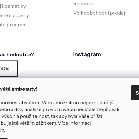
Recenze
j kosmetiky
Velkoobchodní prodej
ené suroviny
iate program
Instagram
nás hodnotíte?
00%
zníků doporučuje podle
zníku spokojenosti za
 světě ambeauty!
S
edních 90 dní
azit všech
981
hodnocení na
cookies, abychom Vám umožnili co nejpohodlnější
éce
webu a díky analýze provozu webu neustále zlepšovali
Sledovat na Instagra
 nám zanechte hodnocení
 výkon a použitelnost, tak aby byla Vaše příští
na e-shopu
bu ještě větším zážitkem. Více informací
de
.