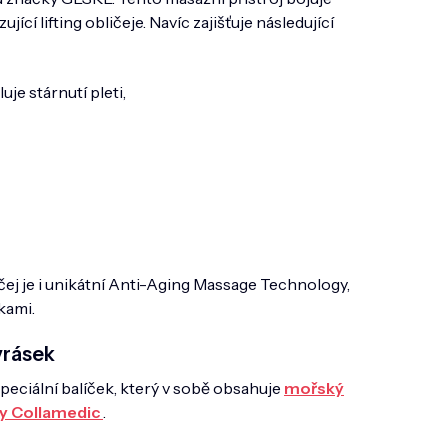
jící lifting obličeje. Navíc zajišťuje následující
je stárnutí pleti,
ej je i unikátní Anti-Aging Massage Technology,
kami.
vrásek
 speciální balíček, který v sobě obsahuje
mořský
ky Collamedic
.