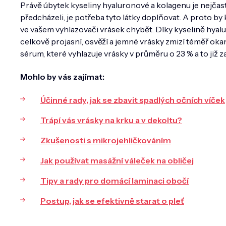
Právě úbytek kyseliny hyaluronové a kolagenu je nejčast
předcházeli, je potřeba tyto látky doplňovat. A proto 
ve vašem vyhlazovači vrásek chybět. Díky kyselině hyalu
celkově projasní, osvěží a jemné vrásky zmizí téměř oka
sérum, které vyhlazuje vrásky v průměru o 23 % a to již z
Mohlo by vás zajímat:
Účinné rady, jak se zbavit spadlých očních víček
Trápí vás vrásky na krku a v dekoltu?
Zkušenosti s mikrojehličkováním
Jak používat masážní váleček na obličej
Tipy a rady pro domácí laminaci obočí
Postup, jak se efektivně starat o pleť