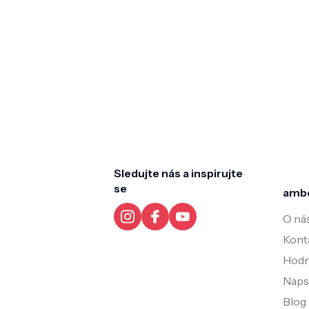
Z
á
p
a
t
Sledujte nás a inspirujte
í
se
amb
O ná
Kont
Hodn
Napsa
Blog