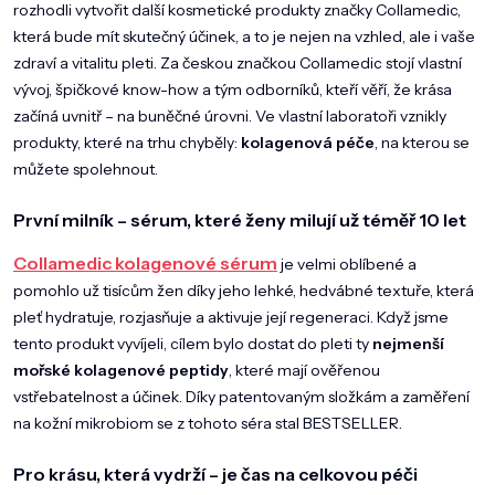
DOMÁCNOST
rozhodli vytvořit další kosmetické produkty značky Collamedic,
která bude mít skutečný účinek, a to je nejen na vzhled, ale i vaše
ZNAČKY
zdraví a vitalitu pleti. Za českou značkou Collamedic stojí vlastní
vývoj, špičkové know-how a tým odborníků, kteří věří, že krása
O NÁS
začíná uvnitř – na buněčné úrovni. Ve vlastní laboratoři vznikly
produkty, které na trhu chyběly:
kolagenová péče
, na kterou se
BLOG
můžete spolehnout.
První milník – sérum, které ženy milují už téměř 10 let
Collamedic kolagenové sérum
je velmi oblíbené a
pomohlo už tisícům žen díky jeho lehké, hedvábné textuře, která
pleť hydratuje, rozjasňuje a aktivuje její regeneraci. Když jsme
tento produkt vyvíjeli, cílem bylo dostat do pleti ty
nejmenší
mořské kolagenové peptidy
, které mají ověřenou
vstřebatelnost a účinek. Díky patentovaným složkám a zaměření
na kožní mikrobiom se z tohoto séra stal BESTSELLER.
Pro krásu, která vydrží – je čas na celkovou péči