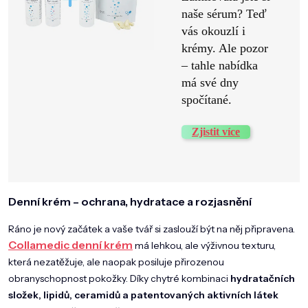
naše sérum? Teď
vás okouzlí i
krémy. Ale pozor
– tahle nabídka
má své dny
spočítané.
Zjistit více
Denní krém – ochrana, hydratace a rozjasnění
Ráno je nový začátek a vaše tvář si zaslouží být na něj připravena.
Collamedic denní krém
má lehkou, ale výživnou texturu,
která nezatěžuje, ale naopak posiluje přirozenou
obranyschopnost pokožky. Díky chytré kombinaci
hydratačních
složek, lipidů, ceramidů a patentovaných aktivních látek