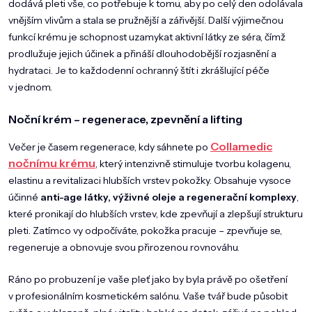
dodává pleti vše, co potřebuje k tomu, aby po celý den odolávala
vnějším vlivům a stala se pružnější a zářivější. Další výjimečnou
funkcí krému je schopnost uzamykat aktivní látky ze séra, čímž
prodlužuje jejich účinek a přináší dlouhodobější rozjasnění a
hydrataci. Je to každodenní ochranný štít i zkrášlující péče
v jednom.
Noční krém – regenerace, zpevnění a lifting
Collamedic
Večer je časem regenerace, kdy sáhnete po
nočnímu krému
, který intenzivně stimuluje tvorbu kolagenu,
elastinu a revitalizaci hlubších vrstev pokožky. Obsahuje vysoce
účinné
anti-age látky, výživné oleje a regenerační komplexy
,
které pronikají do hlubších vrstev, kde zpevňují a zlepšují strukturu
pleti. Zatímco vy odpočíváte, pokožka pracuje – zpevňuje se,
regeneruje a obnovuje svou přirozenou rovnováhu.
Ráno po probuzení je vaše pleť jako by byla právě po ošetření
v profesionálním kosmetickém salónu. Vaše tvář bude působit