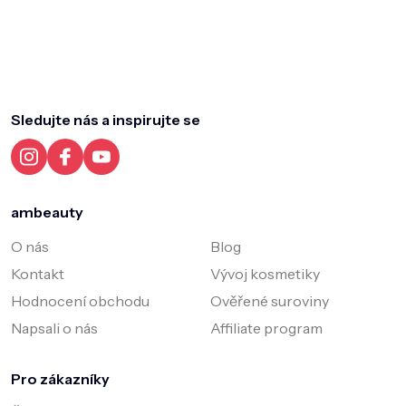
Z
á
p
a
Sledujte nás a inspirujte se
t
í
ambeauty
O nás
Blog
Kontakt
Vývoj kosmetiky
Hodnocení obchodu
Ověřené suroviny
Napsali o nás
Affiliate program
Pro zákazníky