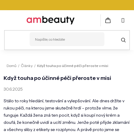
Přejít
na
obsah
NÁKUPNÍ
KOŠÍK
PLEŤ
Domů
/
Články
/
Když touha po účinné péči přeroste v misi
VLASY
Když touha po účinné péči přeroste v misi
ZDRAVÍ
30.6.2025
KOSMETICKÉ PŘÍSTROJE
Stálo to roky hledání, testování a vylepšování. Ale dnes držíte v
rukou péči, na kterou jsme skutečně hrdí – protože víme, že
TĚLO
funguje. Každá žena zná ten pocit, když si koupí nový krém a
doufá, že konečně uvidí a ucítí změnu. Jenže poté přijde zklamání
MUŽI
a všechny sliby z etikety se rozplynou. A právě proto jsme se