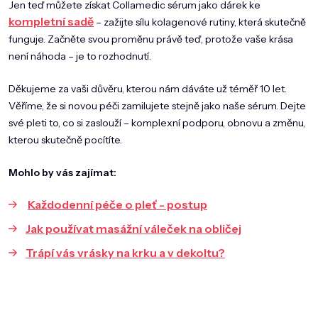
Jen teď můžete získat Collamedic sérum jako dárek ke
kompletní sadě
– zažijte sílu kolagenové rutiny, která skutečně
funguje. Začněte svou proměnu právě teď, protože vaše krása
není náhoda – je to rozhodnutí.
Děkujeme za vaši důvěru, kterou nám dáváte už téměř 10 let.
Věříme, že si novou péči zamilujete stejně jako naše sérum. Dejte
své pleti to, co si zaslouží – komplexní podporu, obnovu a změnu,
kterou skutečně pocítíte.
Mohlo by vás zajímat:
Každodenní péče o pleť - postup
Jak používat masážní váleček na obličej
Trápí vás vrásky na krku a v dekoltu?