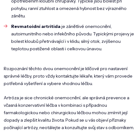
opotřebením kloubní chrupavky. Typické jsou bolest při
pohybu, ranní ztuhlost a omezená hybnost bez výrazného
zánětu.
Revmatoidní artritida
je zánětlivé onemocnění,
autoimunitního nebo infekčního původu. Typickými projevy je
bolest kloubů přetrvávající i v klidu, silný otok, zvýšenou
teplotou postižené oblasti i celkovou únavou.
Rozpoznání těchto dvou onemocnění je klíčové pro nastavení
správné léčby, proto vždy kontaktujte lékaře, který vám provede
potřebná vyšetření a vybere vhodnou léčbu.
Artróza je sice chronické onemocnění, ale správná prevence a
včasná konzervativní léčba v kombinaci s případnou
farmakologickou nebo chirurgickou léčbou mohou zmírnit její
dopady a zlepšit kvalitu života. Pokud se u vás objeví příznaky
počínající artrózy, neotálejte a konzultujte svůj stav s odborníkem.