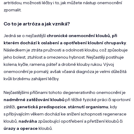
DOMÁCNOST
artritidou, možnosti léčby i to, jak můžete nástup onemocnění
zpomalit.
ZNAČKY
Co to je artróza a jak vzniká?
O NÁS
Jedná se o nejčastější
chronické onemocnění kloubů, při
BLOG
kterém dochází
k oslabení a opotřebení kloubní chrupavky
.
Následkem je ztráta pružnosti a odolnosti kloubu, což způsobuje
jeho bolest, ztuhlost a omezenou hybnost. Nejčastěji postihuje
kolena, kyčle, ramena, páteř a drobné klouby rukou. Vývoj
onemocnění je pomalý, avšak včasná diagnóza je velmi důležitá
kvůli brzkému zahájení léčby.
Nejčastějšími příčinami tohoto degenerativního onemocnění je
nadměrné zatěžování kloubů
při těžké fyzické práci či sportovní
zátěži,
genetická predispozice
,
stárnutí organismu
, kdy
s přibývajícím věkem dochází ke snížení schopnosti regenerace
kloubů,
nadváha
způsobující opotřebení a přetížení kloubů či
úrazy a operace
kloubů.