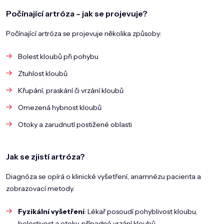
Počínající artróza – jak se projevuje?
Počínající artróza se projevuje několika způsoby:
Bolest kloubů při pohybu
Ztuhlost kloubů
Křupání, praskání či vrzání kloubů
Omezená hybnost kloubů
Otoky a zarudnutí postižené oblasti
Jak se zjistí artróza?
Diagnóza se opírá o klinické vyšetření, anamnézu pacienta a
zobrazovací metody.
Fyzikální vyšetření
: Lékař posoudí pohyblivost kloubu,
bolestivost a otoky, případné vrzání kloubů.