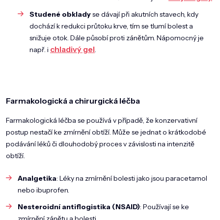
Studené obklady
se dávají při akutních stavech, kdy
dochází k redukci průtoku krve, tím se tlumí bolest a
snižuje otok. Dále působí proti zánětům. Nápomocný je
chladivý gel
např. i
.
Farmakologická a chirurgická léčba
Farmakologická léčba se používá v případě, že konzervativní
postup nestačí ke zmírnění obtíží. Může se jednat o krátkodobé
podávání léků či dlouhodobý proces v závislosti na intenzitě
obtíží.
Analgetika
: Léky na zmírnění bolesti jako jsou paracetamol
nebo ibuprofen.
Nesteroidní antiflogistika (NSAID)
: Používají se ke
zmírnění zánětu a bolesti.