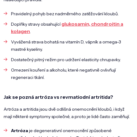
Pravidelný pohyb bez nadměrného zatěžování kloubů.
glukosamin, chondroitin a
Doplňky stravy obsahující
kolagen
.
Vyvážená strava bohatá na vitamín D, vápník a omega-3
mastné kyseliny.
Dostatečný pitný režim pro udržení elasticity chrupavky.
Omezení kouření a alkoholu, které negativně ovlivňují
regeneraci tkání.
Jak se pozná artróza vs revmatiodní artritida?
Artróza a artritida jsou dvě odlišná onemocnění kloubů, i když
mají některé symptomy společné, a proto je lidé často zaměňují.
Artróza
je degenerativní onemocnění způsobené