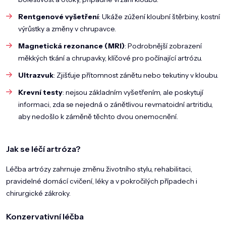
Rentgenové vyšetření
: Ukáže zúžení kloubní štěrbiny, kostní
výrůstky a změny v chrupavce.
Magnetická rezonance (MRI)
: Podrobnější zobrazení
měkkých tkání a chrupavky, klíčové pro počínající artrózu.
Ultrazvuk
: Zjišťuje přítomnost zánětu nebo tekutiny v kloubu.
Krevní testy
: nejsou základním vyšetřením, ale poskytují
informaci, zda se nejedná o zánětlivou revmatoidní artritidu,
aby nedošlo k záměně těchto dvou onemocnění.
Jak se léčí artróza?
Léčba artrózy zahrnuje změnu životního stylu, rehabilitaci,
pravidelné domácí cvičení, léky a v pokročilých případech i
chirurgické zákroky.
Konzervativní léčba