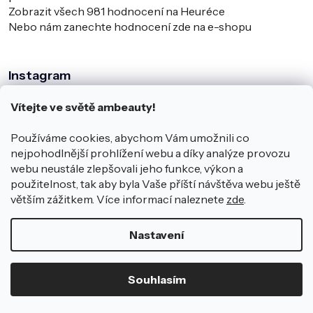
Zobrazit všech
981
hodnocení na Heuréce
Nebo nám zanechte hodnocení zde na e-shopu
Instagram
Vítejte ve světě ambeauty!
Používáme cookies, abychom Vám umožnili co
nejpohodlnější prohlížení webu a díky analýze provozu
webu neustále zlepšovali jeho funkce, výkon a
použitelnost, tak aby byla Vaše příští návštěva webu ještě
větším zážitkem. Více informací naleznete
zde
.
Sledovat na Instagramu
Nastavení
Copyright 2026
ambeauty.cz
.
Souhlasím
Všechna práva vyhrazena.
Vytvořil Shoptet