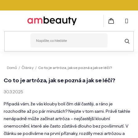
Přejít
na
obsah
NÁKUPNÍ
KOŠÍK
PLEŤ
Domů
/
Články
/
Co to je artróza, jak se pozná a jak se léčí?
VLASY
Co to je artróza, jak se pozná a jak se léčí?
ZDRAVÍ
30.3.2025
KOSMETICKÉ PŘÍSTROJE
Připadá vám, že vás klouby bolí čím dál častěji, a ráno je
rozchodíte až po pár minutách? Nejste v tom sami. Právě takhle
TĚLO
nenápadně může začínat artróza – nejčastější kloubní
onemocnění, které ale často zůstává dlouho bez povšimnutí. V
MUŽI
článku se podíváme na první příznaky, rozdíly mezi artrózou a