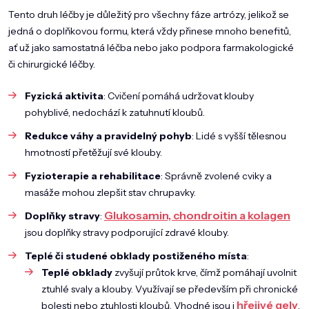
Tento druh léčby je důležitý pro všechny fáze artrózy, jelikož se
jedná o doplňkovou formu, která vždy přinese mnoho benefitů,
ať už jako samostatná léčba nebo jako podpora farmakologické
či chirurgické léčby.
Fyzická aktivita
: Cvičení pomáhá udržovat klouby
pohyblivé, nedochází k zatuhnutí kloubů.
Redukce váhy a pravidelný pohyb
: Lidé s vyšší tělesnou
hmotností přetěžují své klouby.
Fyzioterapie a rehabilitace
: Správně zvolené cviky a
masáže mohou zlepšit stav chrupavky.
Glukosamin, chondroitin a kolagen
Doplňky stravy
:
jsou doplňky stravy podporující zdravé klouby.
Teplé či studené obklady postiženého místa
:
Teplé obklady
zvyšují průtok krve, čímž pomáhají uvolnit
ztuhlé svaly a klouby. Využívají se především při chronické
hřejivé gely
bolesti nebo ztuhlosti kloubů. Vhodné jsou i
.