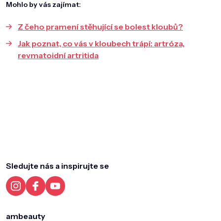
Mohlo by vás zajímat:
Z čeho pramení stěhující se bolest kloubů?
Jak poznat, co vás v kloubech trápí: artróza,
revmatoidní artritida
Z
á
p
a
Sledujte nás a inspirujte se
t
í
ambeauty